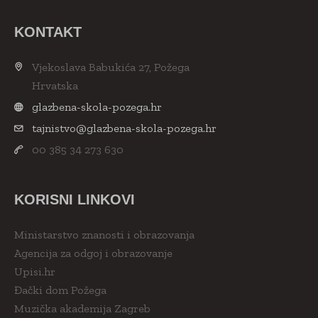
KONTAKT
Vjekoslava Babukića 27, Požega
Hrvatska
glazbena-skola-pozega.hr
tajnistvo@glazbena-skola-pozega.hr
00 385 34 273 630
KORISNI LINKOVI
Ministarstvo znanosti i obrazovanja
Agencija za odgoj i obrazovanje
Upisi.hr
Đački dom Požega
Muzička akademija Zagreb