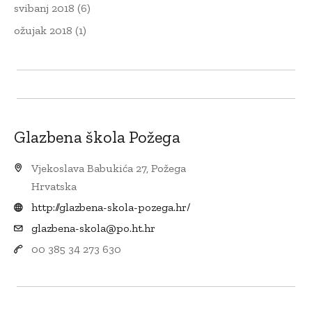
svibanj 2018
(6)
ožujak 2018
(1)
Glazbena škola Požega
Vjekoslava Babukića 27, Požega
Hrvatska
http://glazbena-skola-pozega.hr/
glazbena-skola@po.ht.hr
00 385 34 273 630