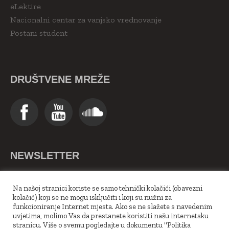
eLektire
Nacionalni centar za vanjsko vrednovanje
Postani student
DRUŠTVENE MREŽE
NEWSLETTER
>>Upiši se ovdje<<
Na našoj stranici koriste se samo tehnički kolačići (obavezni
kolačić) koji se ne mogu isključiti i koji su nužni za
funkcioniranje Internet mjesta. Ako se ne slažete s navedenim
uvjetima, molimo Vas da prestanete koristiti našu internetsku
stranicu. Više o svemu pogledajte u dokumentu "Politika