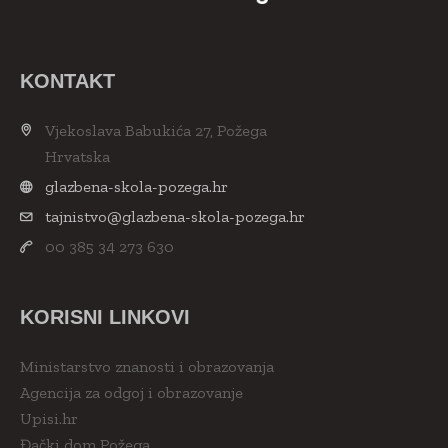
KONTAKT
Vjekoslava Babukića 27, Požega
Hrvatska
glazbena-skola-pozega.hr
tajnistvo@glazbena-skola-pozega.hr
00 385 34 273 630
KORISNI LINKOVI
Ministarstvo znanosti i obrazovanja
Agencija za odgoj i obrazovanje
Upisi.hr
Đački dom Požega