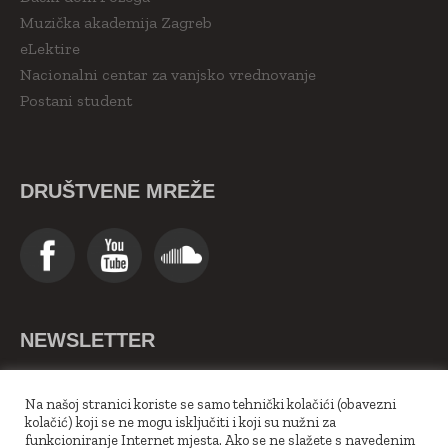
Muzička akademija Zagreb
eLektire
Nacionalni centar za vanjsko vrednovanje
Postani student
DRUŠTVENE MREŽE
NEWSLETTER
>>Upiši se ovdje<<
Na našoj stranici koriste se samo tehnički kolačići (obavezni
kolačić) koji se ne mogu isključiti i koji su nužni za
funkcioniranje Internet mjesta. Ako se ne slažete s navedenim