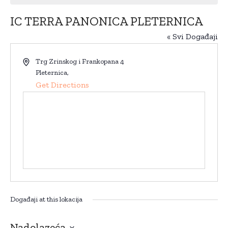
IC TERRA PANONICA PLETERNICA
« Svi Događaji
Address
Trg Zrinskog i Frankopana 4
Pleternica
,
Get Directions
Događaji at this lokacija
Nadolazeća