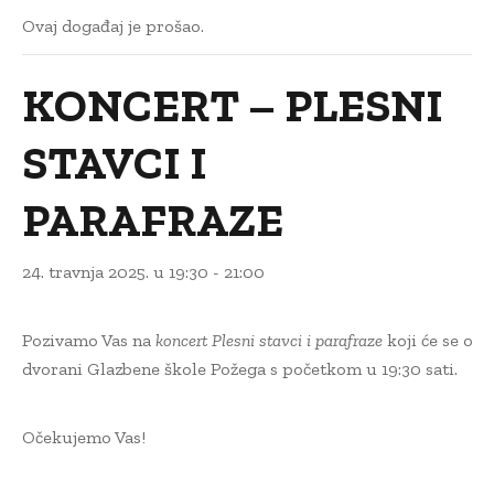
Ovaj događaj je prošao.
KONCERT – PLESNI
STAVCI I
PARAFRAZE
24. travnja 2025. u 19:30
-
21:00
Pozivamo Vas na
koncert Plesni stavci i parafraze
koji će se od
dvorani Glazbene škole Požega s početkom u 19:30 sati.
Očekujemo Vas!