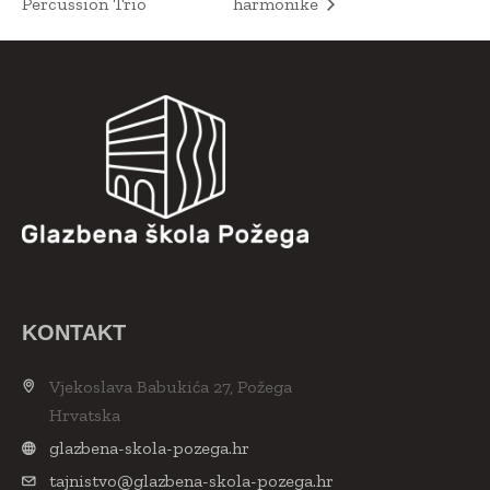
Percussion Trio
harmonike
KONTAKT
Vjekoslava Babukića 27, Požega
Hrvatska
glazbena-skola-pozega.hr
tajnistvo@glazbena-skola-pozega.hr