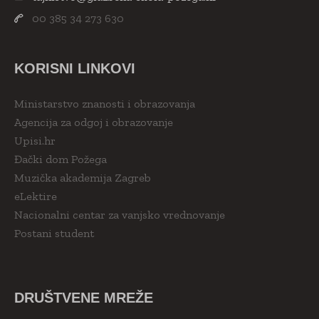
00 385 34 273 630
KORISNI LINKOVI
Ministarstvo znanosti i obrazovanja
Agencija za odgoj i obrazovanje
Upisi.hr
Đački dom Požega
Muzička akademija Zagreb
eLektire
Nacionalni centar za vanjsko vrednovanje
Postani student
DRUŠTVENE MREŽE