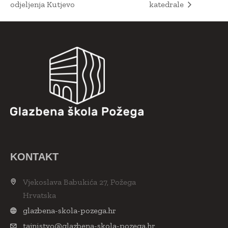
odjeljenja Kutjevo
katedrale
KONTAKT
Vjekoslava Babukića 27, Požega
Hrvatska
glazbena-skola-pozega.hr
tajnistvo@glazbena-skola-pozega.hr